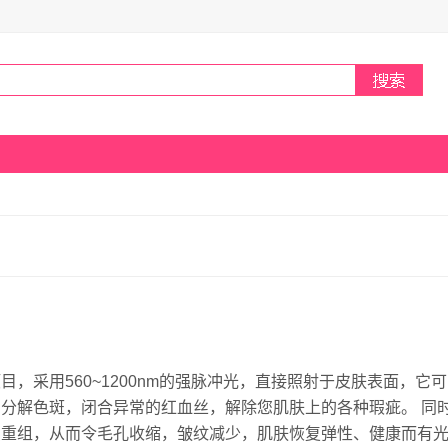
，采用560~1200nm的强脉冲光，直接照射于皮肤表面，它
分解色斑，闭合异常的红血丝，解除您肌肤上的各种瑕疵。 同
织重组，从而令毛孔收缩，皱纹减少，肌肤恢复弹性、健康而有