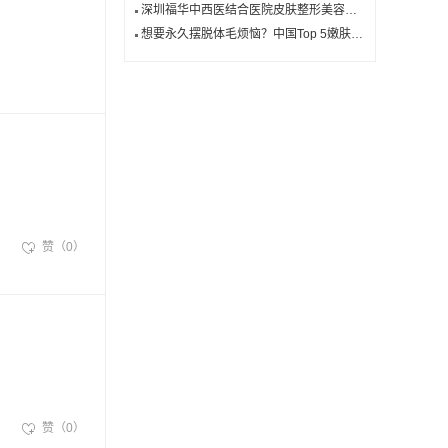
深圳福华中西医结合医院皮肤整形美容科最新价格表揭晓，你准备好了吗？
想要永久摆脱体毛烦恼？中国Top 5嫩肤光子脱毛医院能帮到您吗？
赞（0）
赞（0）