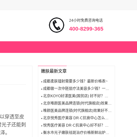
24小时免费咨询电话
400-8299-365
嫩肤最新文章
成都柔肤镭射需要多少钱？最新价格表~
成都做一次中胚层疗法美容多少钱？一篇文章告诉你答案！
北京KOYO好漾医美(国贸店) 好不好？口碑如何看这里!
北京唯颜医美品牌连锁(时代旗舰店)效果好不好？顾客真实评价
唯颜医美品牌连锁(时代旗舰店)效果好不好？看这里就知道!
可以穿透至皮
北京悦秀医疗美容 DR·C抗衰中心怎么样？顾客好评才是根本
时光子还能刺
悦秀医疗美容 DR·C抗衰中心好不好？口碑如何看这里!
光泽。
衡水市光子嫩肤祛斑治疗价格新鲜出炉，是否物有所值？