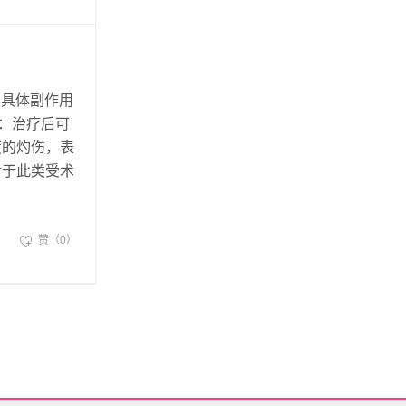
其具体副作用
着：治疗后可
度的灼伤，表
对于此类受术
赞（0）