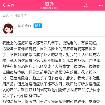
首页
•••
首页
>
问答详情
树的疤痕
楼主
我脸上的痘疤和痘坑都有好几年了，挺难看的，有点发红。
这些年一直伴随着我，因为这脸上的痘疤痘坑我都苦恼死
了，不仅对我形象造成了巨大的影响，对我的生活也造成影
响，就因为这痘坑痘疤我都不知道相亲几次被拒绝，弄得我
都快有相亲恐惧症，已经变成了大龄剩女，很烦恼，很想要
去除痘坑痘疤，但是之前用的产品都没有效果。花了钱不
说，还差点毁容，脸上长了很多疙瘩，后来、我就才不敢乱
用产品。但是这痘疤痘坑不能不去呀，我四处打听去痘疤痘
坑的产品。就在双11时候可以他们舒痕胶祛疤产品打折优惠
就买了，你们都有过吗？
药物治痘疤：临床中用于治疗痤疮瘢痕的药物较多，皮质类