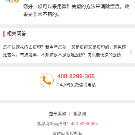
您好，您可以采用微针美塑的方法来消除痘痘，效
果是非常不错的。
相关问答
怎样快速祛痘去痘印？我今年25岁，又是痘痘又是痘印的，颜色还
比较深，有点发黑，不知道是不是很难去除？怎么能快速的去除
呢？网上很多人都说惠而康祛痘无痕祛痘效果好，快速又彻底,我这
样的痘痘要用几盒才行啊？
400-8299-365
24小时免费咨询电话
整形美容
|
蜜颜网
蜜颜网医美热线：
400-8299-365
蜜颜网版权所有