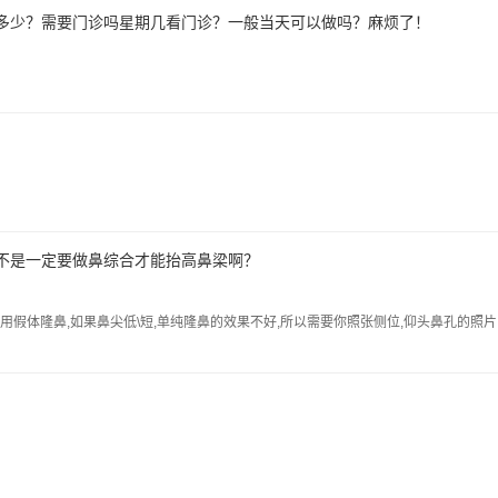
多少？需要门诊吗星期几看门诊？一般当天可以做吗？麻烦了！
不是一定要做鼻综合才能抬高鼻梁啊？
假体隆鼻,如果鼻尖低\短,单纯隆鼻的效果不好,所以需要你照张侧位,仰头鼻孔的照片