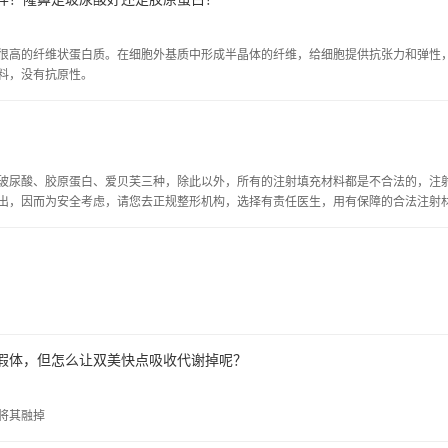
很高的纤维状蛋白质。在细胞外基质中形成半晶体的纤维，给细胞提供抗张力和弹性
料，没有抗原性。
玻尿酸、胶原蛋白、爱贝芙三种，除此以外，所有的注射填充材料都是不合法的，注
出，因而为安全考虑，请您去正规整形机构，选择有责任医生，用有保障的合法注射
假体，但怎么让双美快点吸收代谢掉呢？
将其融掉