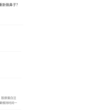
重新做鼻子？
。胶原蛋白注
果维持时间一