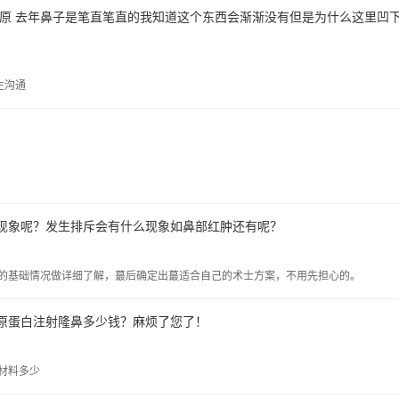
原 去年鼻子是笔直笔直的我知道这个东西会渐渐没有但是为什么这里凹下
生沟通
现象呢？发生排斥会有什么现象如鼻部红肿还有呢？
的基础情况做详细了解，蕞后确定出蕞适合自己的术士方案，不用先担心的。
原蛋白注射隆鼻多少钱？麻烦了您了！
材料多少