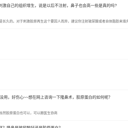
刺激自己的组织增生，说是以后不注射，鼻子也会高一些是真的吗?
是长久的。对于刺激胶原再生这个要因人而异，建议你注射玻尿酸或者自体脂肪来填
没用，好伤心~~想在网上咨询一下隆鼻术，胶原蛋白的如何呢？
当然胶原蛋白也可以，可以跟医生协商
样？隆鼻是玻尿酸好还是胶原蛋白？