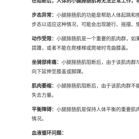
在阻断后，人体的小腿腓肠肌将无法正常工作，
步态异常：
小腿腓肠肌的功能是帮助人体起跳和
步态以适应这种情况，可能会出现跛行、摇摆、
动作受限：
小腿腓肠肌是一个重要的肌肉群，如
提踵，或者不能在爬楼梯或爬坡时弯曲膝盖。
坐骑部疼痛：
小腿腓肠肌阻断后，由于该肌肉群
向下延伸至膝盖或脚踝。
肌肉萎缩：
小腿腓肠肌阻断后，由于该肌肉群不
失去力量。
平衡障碍：
小腿腓肠肌是保持人体平衡的重要肌
情况。
血液循环问题：