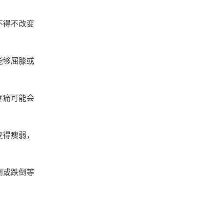
不得不改变
能够屈膝或
疼痛可能会
变得瘦弱，
倒或跌倒等