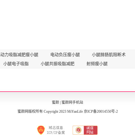
水动力吸脂减肥瘦小腿
电动负压瘦小腿
小腿腓肠肌阻断术
小腿电子吸脂
小腿共振吸脂减肥
射频瘦小腿
蜜颜
|
蜜颜网手机站
蜜颜网版权所有 Copyright 2023 MiYanLife
京ICP备20014550号-2