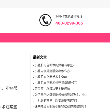
24小时免费咨询电话
400-8299-365
最新文章
小腿肌肉阻断术的弊端有哪些？
小腿内侧腓肠肌突出怎么办？
小腿肌肉阻断手术安全吗？
小腿肌肉阻断术好还是瘦腿针好？
能，能够帮
医美瘦小腿解决萝卜腿烦恼
佐伊索尔达娜美腿修长匀称超吸金，小腿神经阻断术告别萝卜腿困扰
小粗腿的救星，想要瘦腿看这里！
手术或某些
速来神经阻断瘦小腿轻松帮你减肥塑形！