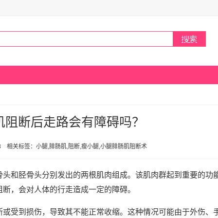
肌阻断后走路会有障碍吗？
1:03 相关标签：小腿,腓肠肌,阻断,瘦小腿,小腿腓肠肌阻断术
骨头和胫骨头分别发出的两根肌肉组成。该肌肉群起到重要的功
阻断，会对人体的行走造成一定的障碍。
断或受到损伤，导致其不能正常收缩。这种情况可能由于外伤、