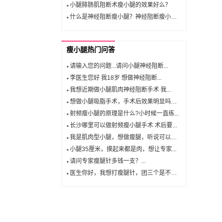
小腿腓肠肌阻断术瘦小腿的效果好么？
什么是神经阻断瘦小腿？神经阻断瘦小腿适合哪些人群？
瘦小腿热门问答
请输入您的问题...请问小腿神经阻断...
李医生您好 我18岁 想做神经阻断...
我想近期做小腿肌肉神经阻断手术 我...
想做小腿吸脂手术，手术后效果明显吗？...
射频瘦小腿的原理是什么?小时候一直练...
长沙哪里可以做射频瘦小腿手术 术后要...
我是肌肉型小腿，想做瘦腿，听说可以做...
小腿35厘米，摸起来都是肉，想让专家...
请问专家瘦腿针多钱一支？...
医生你好，我想打瘦腿针，团三个是不是...