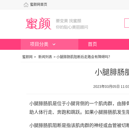
蜜颜网首页
项目分类
首页
蜜颜网
>
新闻列表
>
小腿腓肠肌阻断后走路会有障碍吗？
小腿腓肠
2023年03月05日 1
小腿腓肠肌是位于小腿背侧的一个肌肉群，由腓
助人体行走、奔跑和跳跃。如果小腿腓肠肌发生
小腿腓肠肌阻断是指该肌肉群的神经或血管被切