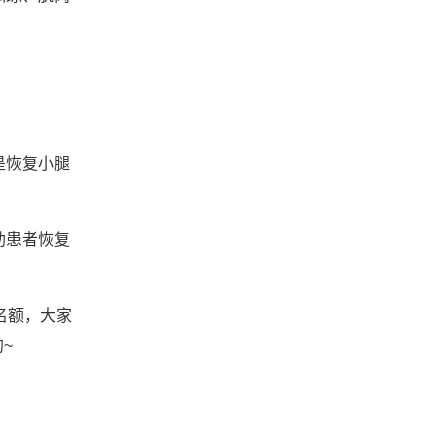
是恢复小腿
助患者恢复
名额，大家
~