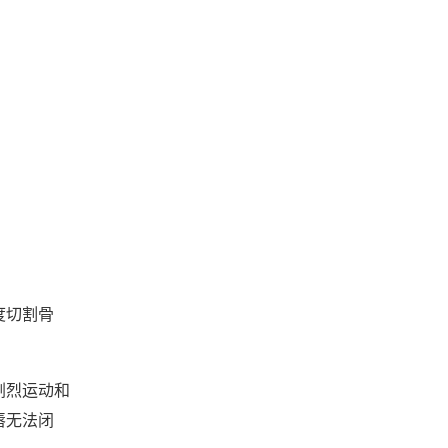
度切割骨
剧烈运动和
唇无法闭