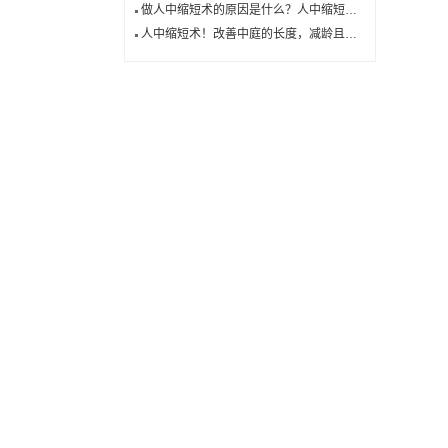
做人中缩短术的原因是什么？人中缩短的3种方法
人中缩短术！改善中庭的长度，减龄且改善面相的整形，你的人中“美”吗？