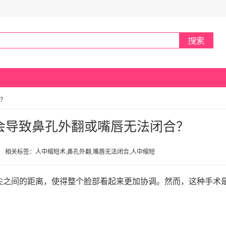
？
会导致鼻孔外翻或嘴唇无法闭合？
0:59 相关标签：人中缩短术,鼻孔外翻,嘴唇无法闭合,人中缩短
尖之间的距离，使得整个脸部看起来更加协调。然而，这种手术