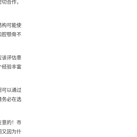
密切合作，
结构可能使
口腔颚骨不
应该评估患
个经验丰富
但可以通过
请务必在选
在意的！市
同又因为什