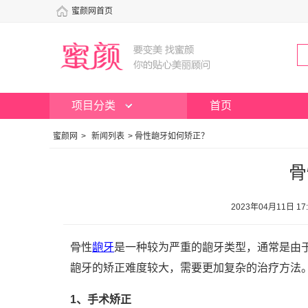
蜜颜网首页
项目分类
首页
蜜颜网
>
新闻列表
>
骨性龅牙如何矫正？
骨
2023年04月11日
骨性
龅牙
是一种较为严重的龅牙类型，通常是由
龅牙的矫正难度较大，需要更加复杂的治疗方法
1、手术矫正