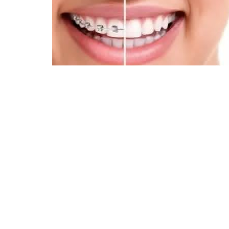
2、牙齿矫正
牙齿矫正是治疗骨性龅牙的另一种方法，通常适
（1）拔牙：在进行牙齿矫正之前，口腔医生通