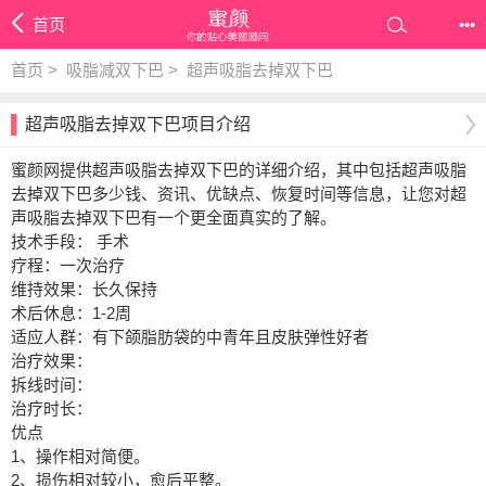
首页
•••
首页
>
吸脂减双下巴
>
超声吸脂去掉双下巴
超声吸脂去掉双下巴项目介绍
蜜颜网提供超声吸脂去掉双下巴的详细介绍，其中包括超声吸脂
去掉双下巴多少钱、资讯、优缺点、恢复时间等信息，让您对超
声吸脂去掉双下巴有一个更全面真实的了解。
技术手段： 手术
疗程：一次治疗
维持效果：长久保持
术后休息：1-2周
适应人群：有下颌脂肪袋的中青年且皮肤弹性好者
治疗效果：
拆线时间：
治疗时长：
优点
1、操作相对简便。
2、损伤相对较小，愈后平整。