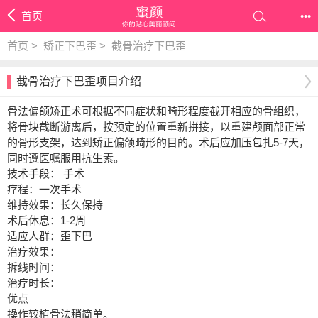
首页
•••
首页
>
矫正下巴歪
>
截骨治疗下巴歪
截骨治疗下巴歪项目介绍
骨法偏颌矫正术可根据不同症状和畸形程度截开相应的骨组织，
将骨块截断游离后，按预定的位置重新拼接，以重建颅面部正常
的骨形支架，达到矫正偏颌畸形的目的。术后应加压包扎5-7天，
同时遵医嘱服用抗生素。
技术手段： 手术
疗程：一次手术
维持效果：长久保持
术后休息：1-2周
适应人群：歪下巴
治疗效果：
拆线时间：
治疗时长：
优点
操作较植骨法稍简单。