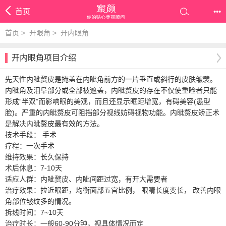
首页
•••
首页
>
开眼角
>
开内眼角
开内眼角项目介绍
先天性内眦赘皮是掩盖在内眦角前方的一片垂直或斜行的皮肤皱襞。
内眦角及泪阜部分或全部被遮盖，内眦赘皮的存在不仅使重睑者只能
形成“半双”而影响眼的美观，而且还显示眶距增宽，有碍美容(愚型
脸)。严重的内眦赘皮可阻挡部分视线妨碍视物功能。内眦赘皮矫正术
是解决内眦赘皮最有效的方法。
技术手段： 手术
疗程：一次手术
维持效果：长久保持
术后休息：7-10天
适应人群：内眦赘皮、内眦间距过宽，有开大需要者
治疗效果：拉近眼距，均衡面部五官比例， 眼睛长度变长， 改善内眼
角部位皱纹多的情况。
拆线时间：7~10天
治疗时长：一般60-90分钟，视具体情况而定