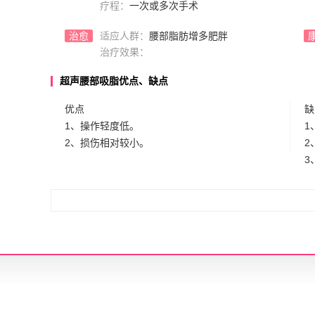
疗程：
一次或多次手术
治愈
适应人群：
腰部脂肪增多肥胖
治疗效果：
超声腰部吸脂优点、缺点
优点
缺
1、操作轻度低。
1
2、损伤相对较小。
2
3