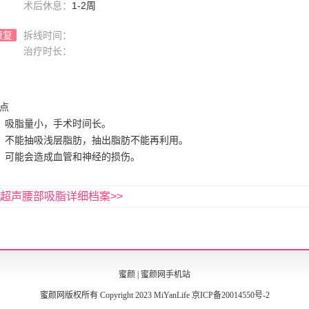
术后休息：
1-2周
康复
拆线时间：
治疗时长：
点
、吸脂量小，手术时间长。
、不能抽吸浅层脂肪，抽出脂肪不能再利用。
、可能会造成血管和神经的损伤。
超声腰部吸脂详细档案>>
蜜颜
|
蜜颜网手机站
蜜颜网版权所有 Copyright 2023 MiYanLife
京ICP备20014550号-2