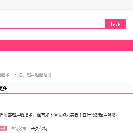
吸脂术 别名：超声吸脂瘦腰
更多
择腰部超声吸脂术，但有如下情况的求美者不宜行腰部超声吸脂术：
疗效
维持效果：
长久保持