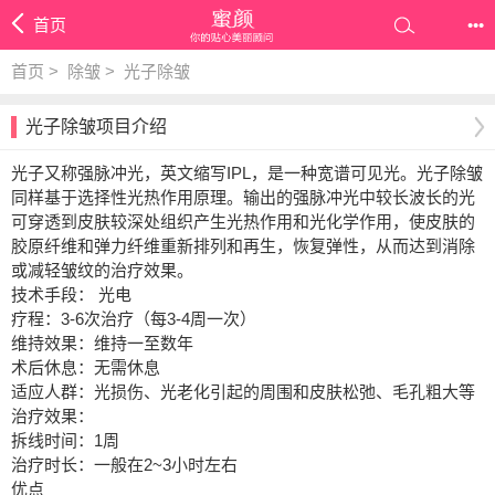
首页
•••
首页
>
除皱
>
光子除皱
光子除皱项目介绍
光子又称强脉冲光，英文缩写IPL，是一种宽谱可见光。光子除皱
同样基于选择性光热作用原理。输出的强脉冲光中较长波长的光
可穿透到皮肤较深处组织产生光热作用和光化学作用，使皮肤的
胶原纤维和弹力纤维重新排列和再生，恢复弹性，从而达到消除
或减轻皱纹的治疗效果。
技术手段： 光电
疗程：3-6次治疗（每3-4周一次）
维持效果：维持一至数年
术后休息：无需休息
适应人群：光损伤、光老化引起的周围和皮肤松弛、毛孔粗大等
治疗效果：
拆线时间：1周
治疗时长：一般在2~3小时左右
优点