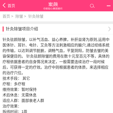
首页
•••
首页
>
除皱
>
针灸除皱
针灸除皱项目介绍
针灸驻颜除皱，以补气活血、益心养脾，补肝益肾为原则,运用中
医体针、耳针、电针、艾灸等方法刺激相应的腧穴,通过经络系统
的传输，以达到调节脏腑，调畅气血，平复阴阳，防皱去皱的美
容保健目的。 针灸驻颜除皱的费用在数十元至百元不等，具体的
疗程依据患者的自身情况来决定，一般需要连续治疗一段时候
后，可获得一定的疗效。治疗中则根据患者的体质，来选择相应
的治疗穴位。
技术手段： 其它
疗程：多疗程
维持效果：暂时保持
术后休息：无需休息
适应人群：面部衰老人群
治疗效果：
拆线时间：1周