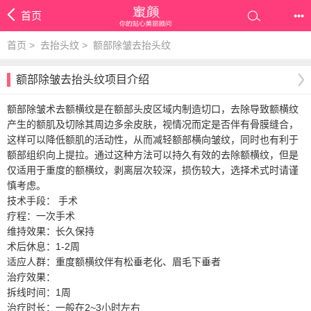
首页
•••
首页
>
去抬头纹
>
额部除皱去抬头纹
额部除皱去抬头纹项目介绍
额部除皱术去额横纹是在额部头皮区域内制造切口，去除导致额横纹
产生的额肌及切除其周边多余皮肤，视情况而定是否伴有骨膜缝合，
这样可以降低额肌的活动性，从而减轻额部横向皱纹，同时也有利于
额部组织向上提拉。通过这种方法可以持久有效的去除额横纹，但是
仅适用于重度的额横纹，剥离层次较深，损伤较大，选择术式时请谨
慎考虑。
技术手段： 手术
疗程：一次手术
维持效果：长久保持
术后休息：1-2周
适应人群：重度额横纹伴有松垂老化、眉毛下垂者
治疗效果：
拆线时间：1周
治疗时长：一般在2~3小时左右