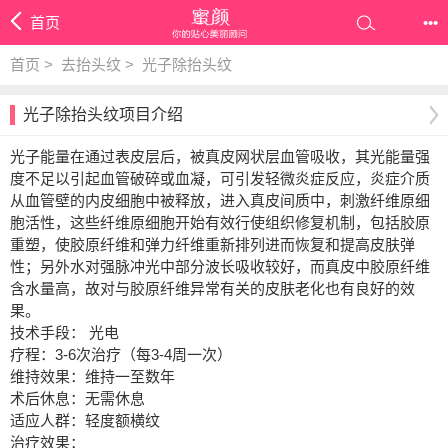
首页
•••
首页
>
去抬头纹
>
光子除抬头纹
光子除抬头纹项目介绍
光子能量在通过表皮层后，被真皮网状层血管吸收，其光能量强
度不足以引起血管破碎或血凝，可引发轻微炎症反应，炎症介质
从血管壁的内皮细胞中被释放，进入真皮间质中，刺激纤维原细
胞活性，这些纤维原细胞开始有效行使组织修复机制，包括胶原
重塑，使胶原纤维和弹力纤维重新排列进而恢复和提高皮肤弹
性；另外水对强脉冲光中部分波长吸收较好，而真皮中胶原纤维
含水量高，故对与胶原纤维异常有关的皮肤老化也有良好的效
果。
技术手段： 光电
疗程：3-6次治疗（每3-4周一次）
维持效果：维持一至数年
术后休息：无需休息
适应人群：轻度额横纹
治疗效果：