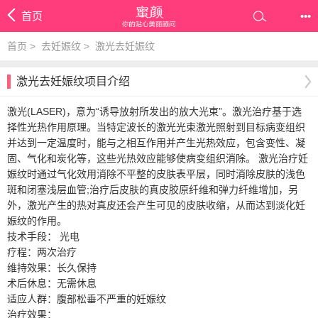
首页
•••
首页
>
去妊娠纹
>
激光去妊娠纹
激光去妊娠纹项目介绍
激光(LASER)，意为“诱导放射所发出的放大光束”。激光治疗基于选
择性光热作用原理。当特定波长的激光光束激光照射到目标病变组织
并达到一定温度时，能与之相互作用并产生光热效应，包含变性、凝
固、气化和炭化等，这些光热效应能够使病变组织消除。 激光治疗妊
娠纹时通过气化效用消除不平整的皮肤表平层，同时消除皮肤的浅色
斑和闭塞浅层血管;治疗后皮肤的真皮胶原纤维和弹力纤维增加，另
外，激光产生的热对真皮还会产生可见的皮肤收缩，从而达到淡化妊
娠纹的作用。
技术手段： 光电
疗程：两次治疗
维持效果：长久保持
术后休息：无需休息
适应人群：腹部松垂不严重的妊娠纹
治疗效果：