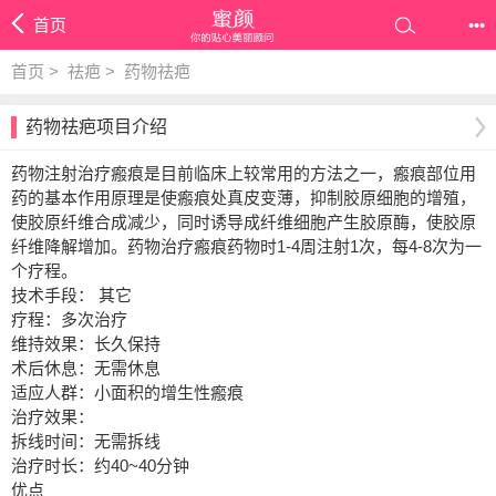
首页
•••
首页
>
祛疤
>
药物祛疤
药物祛疤项目介绍
药物注射治疗瘢痕是目前临床上较常用的方法之一，瘢痕部位用
药的基本作用原理是使瘢痕处真皮变薄，抑制胶原细胞的增殖，
使胶原纤维合成减少，同时诱导成纤维细胞产生胶原酶，使胶原
纤维降解增加。药物治疗瘢痕药物时1-4周注射1次，每4-8次为一
个疗程。
技术手段： 其它
疗程：多次治疗
维持效果：长久保持
术后休息：无需休息
适应人群：小面积的增生性瘢痕
治疗效果：
拆线时间：无需拆线
治疗时长：约40~40分钟
优点