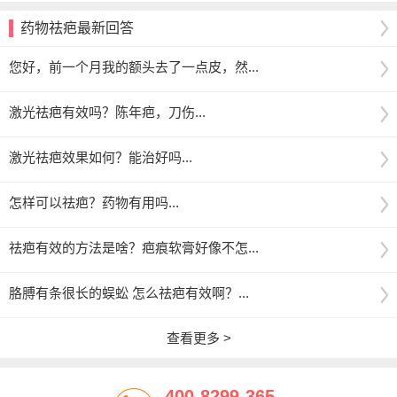
药物祛疤最新回答
您好，前一个月我的额头去了一点皮，然...
激光祛疤有效吗？陈年疤，刀伤...
激光祛疤效果如何？能治好吗...
怎样可以祛疤？药物有用吗...
祛疤有效的方法是啥？疤痕软膏好像不怎...
胳膊有条很长的蜈蚣 怎么祛疤有效啊？...
查看更多 >
400-8299-365