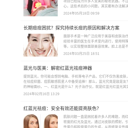
项目已经成为许多人变美的秘密武器。不
心，这些术后的小问题，其实都有办法解决，
2024年05月18日 09:59
长期痘痘困扰？探究持续长痘的原因和解决方案
面部手术是一种广泛应用于美容和皮肤治
经验丰富的医生在手术室内进行，使用特
等，以实现整体面部美容效果。脸上总是不
2024年03月25日 18:51
蓝光与医美：解密红蓝光祛痘神器
提到蓝光，你可能会想到电脑、手机等电子产品，它们不仅伤害皮肤
在祛痘抑菌、痘肌敏感肌星人中备受追捧！那么，蓝光究竟是敌是友
的神秘面纱。一、红蓝光是什么？光子治疗仪，就是红蓝光红蓝光其实
2024年02月16日 13:29
红蓝光祛痘：安全有效还能提亮肤色？
肌肤问题一直是困扰着许多人的难题，而
密度的红光及蓝光，通过对皮肤的照射，
性蛋白和胶原蛋白的生成，从而修复炎性痤