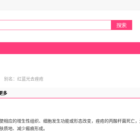
 别名：红蓝光去痤疮
更多
使相应的增生性组织、细胞发生功能或形态改变，痤疮的丙酸杆菌死亡，
肤质地、减少瘢痕形成。