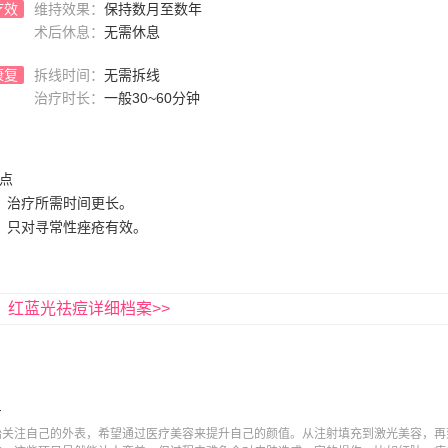
疗效
维持效果：
保持数月至数年
术后休息：
无需休息
康复
拆线时间：
无需拆线
治疗时长：
一般30~60分钟
点
、治疗所需时间更长。
、只对寻常性痤疮有效。
红蓝光祛痘详细档案>>
星
关注自己的外表，希望通过医疗美容来提升自己的颜值。从注射填充到激光美容，再到