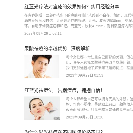
红蓝光疗法对痤疮的效果如何？实用经验分享
在青春期后，面部痤疮留下的疤痕可能让人感到不自在。然而，现代
助恢复容颜和自信。红蓝光治疗的原理：红光，波长约630nm，能
环，有助于修复痘疤和印记。而蓝光，波长415nm，则刺激痤疮内部的
2023年09月29日 02:11
果酸祛痘的卓越优势 - 深度解析
每个女性都非常注重自己面部的美丽，但
此，许多人选择果酸祛痘来改善皮肤问题
我们更加通俗地了解果酸祛痘的优点：祛痘
2023年09月29日 01:53
红蓝光祛痘法：告别痘痘，拥抱自信！
每个人都希望自己可以拥有完美的外貌，
物，作息不规律，导致脸上冒出一颗颗烦
改善面部细纹。红蓝光祛痘是通过蓝光直接
2023年09月28日 18:20
为什么彩光祛痘在不同医院价格不同？