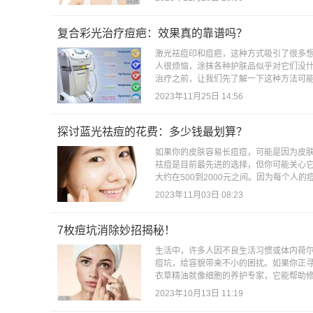
复合彩光治疗痘疤：效果真的靠谱吗？
激光祛痘印和痘疤，这种方式吸引了很多
人很烦恼，涂抹各种护肤品似乎对它们没
治疗之前，让我们先了解一下这种方法可能
2023年11月25日 14:56
探讨蓝光祛痘的花费：多少钱最划算？
如果你的皮肤容易长痘痘，可能是因为皮
祛痘是目前最先进的选择，但你可能关心它
大约在500到2000元之间。因为每个人
2023年11月03日 08:23
7枚痘坑消除妙招揭秘！
生活中，许多人因不良生活习惯或体内荷
痘坑，给容貌带来不小的困扰。如果你正
衣草精油就像细胞的养护专家，它能帮助修
2023年10月13日 11:19