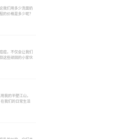
论我们用多少洗面奶
程的价格是多少呢？
痘痘，不仅会让我们
但这些顽固的小家伙
愿用我的半壁江山，
，在我们的日常生活