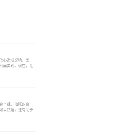
信心造成影响。因
然而美观。现在，让
食辛辣、油腻的食
可以祛痘，还有助于