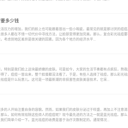
需要多少钱
生活压力的增加，我们的脸上也可能跟着冒出一些小瑕疵，最常见的就是那讨厌的痘痘
以很多人都在不惜一切代价中寻找方法，让脸部变得更加完美。那么，复合彩光祛痘要
时候，考虑到地区差异是很关键的因素。因为各个地方的经济水平...
情，特别是我们脸上这块最娇嫩的皮肤。可是如今，大家的生活节奏都有点疯狂，熬夜
不得了，痘痘一冒出来，整个脸蛋都没法看了。于是，有些人选择了祛痘，那么彩光祛
祛痘是什么玩意儿。这可是一项最新潮的非损害性皮肤美容技术，它采...
越多的人开始注重自身的容貌。然而，如果我们的皮肤分泌过于旺盛，再加上不注意清
。那么，如何有效祛除这些烦人的痘痘呢？现今最先进的方法之一就是蓝光祛痘。那么
我们简单介绍一下。蓝光祛痘的收费是基于治疗次数制定的。通常情况...