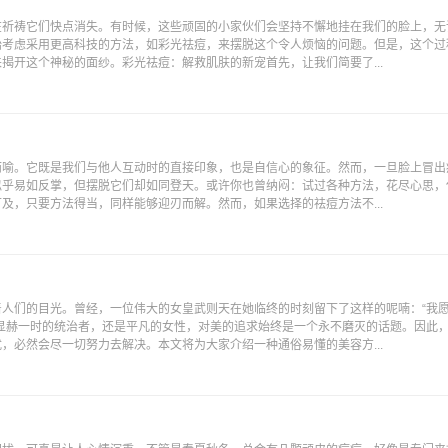
在祈祷它们快点消失。有时候，这些顽固的小家伙们会坚持不懈地挂在我们的脸上，无
始考虑采用更高科技的方法，如彩光祛痘，来摆脱这个令人烦恼的问题。但是，这个过
揭开这个神秘的面纱。彩光祛痘：解救肌肤的新宠首先，让我们简要了...
而喻。它既是我们与他人互动时的直接印象，也是自信心的象征。然而，一旦脸上冒出
似乎易如反掌，但摆脱它们却如同登天。或许你也曾纳闷：试过各种方法，花尽心思，
及，只要方法得当，同样能够迎刃而解。然而，如果选择的祛痘方法不...
人们的目光。曾经，一位伟大的女皇武则天在她临终的时刻留下了这样的呢喃：“我
显赫一时的统治者，还是平凡的女性，对美的追求始终是一个永不磨灭的话题。因此
，必然会尽一切努力去解决。本文将为大家介绍一种通俗易懂的美容方...
？