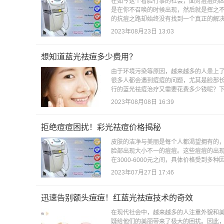
在如今这个看脸行事的社会，面对痘痘的
是在你不召唤的时候出现，然后就是挥之
的抗痘之路却始终没有找到一个真正的解决
2023年08月23日 13:03
想知道蓝光祛痘多少费用？
由于环境污染等原因，越来越多的人患上
很多人都会遇到痘痘的问题，尤其是脸部
行的蓝光祛痘治疗又需要花费多少钱呢？下
2023年08月08日 16:39
拒绝痘痘困扰！彩光祛痘价格揭秘
皮肤的洁净与美丽是每个人都渴望拥有的
脸部出现大小不一的痘痘。这些痘痘的出
在3000-6000元之间，具体价格受到多
2023年07月27日 17:46
迅速告别额头痘痘！红蓝光祛痘技术的奇效
在现代社会中，越来越多的人注重外貌和
疑给他们的美丽带来了极大的困扰。因此