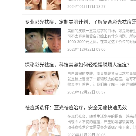
2024年01月17日 18:27
专业彩光祛痘，定制美肌计划，了解复合彩光祛痘
美丽的皮肤一直是追求的目标，可是随着
可不太容易接受自己脸上有什么问题，所
1000-3000元之间。在决定这个价位的
2023年12月22日 09:06
探秘彩光祛痘，科技美容如何轻松摆脱烦人痘痘？
白白嫩嫩的皮肤，简直就是梦寐以求的事
就是脸上冒出了一颗颗顽皮的痘痘。这可
效果呢？首先，让我们来了解一下彩光嫩肤
2023年12月22日 08:37
祛痘新选择：蓝光祛痘治疗，安全无痛快速见效
在现代社会，随着生活水平的提高，越来
出现令人不悦的痘痘，严重影响容貌美观
项祛痘技术究竟需要多少钱呢？接下来，让
2023年11月29日 20:06