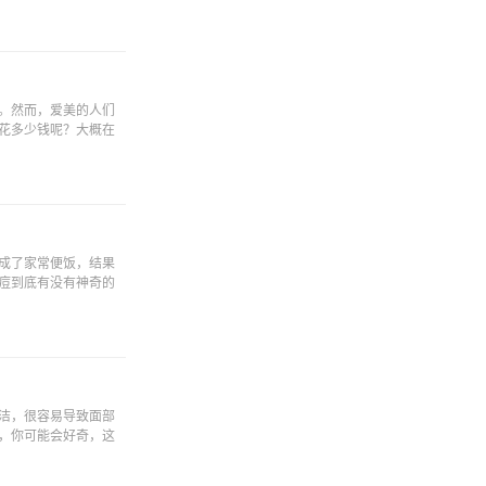
。然而，爱美的人们
花多少钱呢？大概在
成了家常便饭，结果
痘到底有没有神奇的
洁，很容易导致面部
，你可能会好奇，这