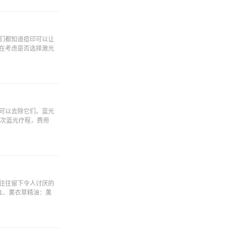
们都知道痘印可以让
在考虑是否选择激光
可以去除它们。蓝光
8次蓝光疗程，费用
往往留下令人讨厌的
1、薰衣草精油：薰