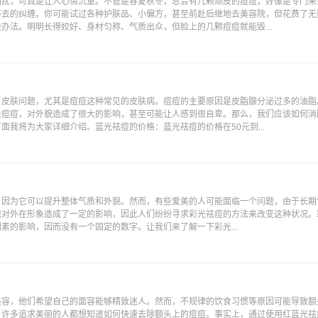
困扰，可真是让人心情沉重。不管是春夏秋冬，总会有几颗顽皮的痘痘，好像是专门来
不去的纠缠。你可能试过各种护肤品、小偏方，甚至前赴后继地去美容院，但花费了无
办法。明明长得姣好、身材匀称、气质出众，但脸上的几颗痘痘就能毁...
了皮肤问题，尤其是痘痘这种常见的皮肤病。痘痘的主要原因是皮脂腺分泌过多的油脂
长痘痘，对外貌造成了很大的影响，甚至可能让人感到很自卑。那么，我们应该如何消
面我将为大家详细介绍。蓝光祛痘的价格：蓝光祛痘的价格在50元到...
，因为它可以提升整体气质和外貌。然而，有些爱美的人可能面临一个问题，由于长期
现对外在形象造成了一定的影响，因此人们纷纷寻求彩光祛痘的方法来改变这种状况。
种因素的影响，因而没有一个固定的数字。让我们来了解一下彩光...
美容，他们希望自己的面容能够精致迷人。然而，不规律的饮食习惯等原因可能导致额
，许多追求美丽的人都想知道如何快速去除额头上的痘痘。事实上，通过使用红蓝光祛