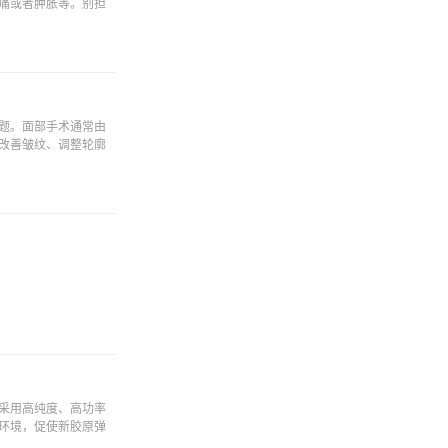
痛或者肿胀等。别担
题。面部手术通常由
改善皱纹、调整轮廓
采用高纯度、高功率
环境，促使新胶原弹