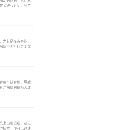
捣乱的似的，它们总
数金钱和时间，多年
。尤其是在青春期，
除痘痘呢？社会上流
食用辛辣食物，导致
彩光祛痘的价格大致
头上出现痘痘，这无
痘技术，你可以迅速