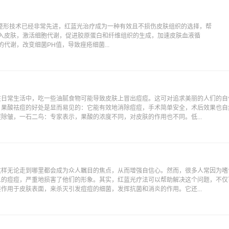
整形技术已经非常先进，红蓝光治疗成为一种有效且不损伤皮肤组织的选择，帮
深入皮肤，激活细胞代谢，促进胶原蛋白和纤维组织的生成，加速皮肤血液循
代谢，改变细菌PH值，导致痤疮细菌...
在日常生活中，吃一些油腻食物可能导致皮肤上冒出痘痘。这可对追求美丽的人们的自
。果酸祛痘的好处是显而易见的：它能有效地消除痘痘，手术简单安全，术后效果也自
除皱，一石二鸟：专家表示，果酸的浓度不同，对皮肤的作用也不同。低...
这样无论走到哪里都会成为众人瞩目的焦点，从而增强自信心。然而，很多人常因为嗜
人的痘痘，严重地损害了他们的形象。其实，红蓝光疗法可以帮助解决这个问题，不仅
作用于皮肤表面，来杀灭引发痘痘的细菌，发挥抗菌和消炎的作用。它还...