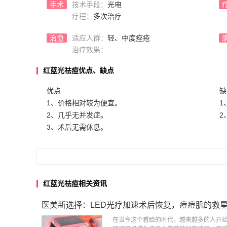
手术
技术手段：
光电
疗程：
多次治疗
治愈
适应人群：
轻、中度痤疮
治疗效果：
红蓝光祛痘优点、缺点
优点
缺
1、价格相对较为便宜。
1
2、几乎无并发症。
2
3、术后无需休息。
红蓝光祛痘相关资讯
医美新选择：LED光疗加速术后恢复，痘痘肌的救
在当今这个看脸的时代，越来越多的人开始