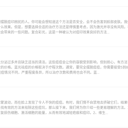
想摆脱痘印困扰的人。你可能会想知道这个方法是否安全，会不会伤害到脸部皮肤。我
什么效果。但是，想要选择合适的治疗方法还是得慎重考虑，因为激光并非没有风险。
会带来的一些问题。复合彩光，这是一种被认为对痘印效果良好的方法...
肤分泌过多并且缺乏适当的清洁。这些痘痘会让你的容貌受到影响，但别担心，有方法
的价格。蓝光祛痘的价格取决于疗程次数。通常，要完全摆脱痘痘，你需要接受5到
的痘痘情况不同，严重程度各异，所以治疗次数和费用也会不同。蓝...
尔蒙波动，而在脸上发现了令人不快的痘痘。有时，我们情不自禁地去挤破它们，结果
寻找有效的方法来祛除这些痘坑，那么接下来，我们将为你介绍一些更易理解的方法。
复损伤细胞、激活细胞的能量，从而有效地减轻疤痕和痘印。2、维生...