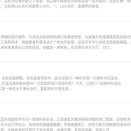
过，这些项目虽然能让人变美，但过程中难免会对皮肤造成一定的损伤，比如红肿、疼
比如用LED光疗就能帮上大忙。一、LED光疗，医美界的新宠...
疗领域的医疗程序。它涉及对脸部结构进行改善或修复，以改善外观或缓解某些皮肤问
殊工具和技术，根据患者的需求进行个性化的处理。这些手术可以包括去除皮肤瑕疵、
请自来地冒出讨厌的痘痘，接着是一串粉刺，还没等你消灭它们，它们...
，还会损害眼睛。但在医美项目中，蓝光却成为一种好东西？它被称为红蓝光，
？红蓝光真的能祛痘吗？它是如何进行祛痘的呢？今天，让我们一起揭开红蓝光
是一种低水平激光治疗，看起来似乎毫无感...
红蓝光祛痘技术作为一项高科技手段，正逐渐成为解决痤疮问题的热门选择。这项技术
引发光动力学反应，有效损伤细菌细胞膜，导致细菌死亡，同时为新生细胞提供良好的
疮。这种技术的优势在于安全性高、快捷方便，采用非接触、非侵入性...