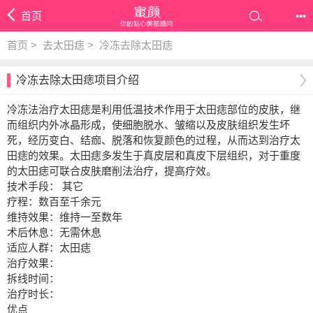
首页
•••
首页
>
去太田痣
>
冷冻去除太田痣
冷冻去除太田痣项目介绍
冷冻法治疗太田痣是利用低温技术作用于太田痣部位的皮肤，继
而组织内外冰晶形成，使细胞脱水、皱缩以及皮肤组织发生坏
死，经历变白、结痂、脱落和恢复颜色的过程，从而达到治疗太
田痣的效果。太田痣多发生于真皮层和真皮下层组织，对于重度
的太田痣可联合皮肤磨削法治疗，提高疗效。
技术手段： 其它
疗程：数百至千余元
维持效果：维持一至数年
术后休息：无需休息
适应人群：太田痣
治疗效果：
拆线时间：
治疗时长：
优点