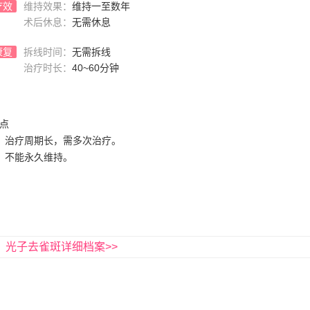
疗效
维持效果：
维持一至数年
术后休息：
无需休息
康复
拆线时间：
无需拆线
治疗时长：
40~60分钟
点
、治疗周期长，需多次治疗。
、不能永久维持。
光子去雀斑详细档案>>