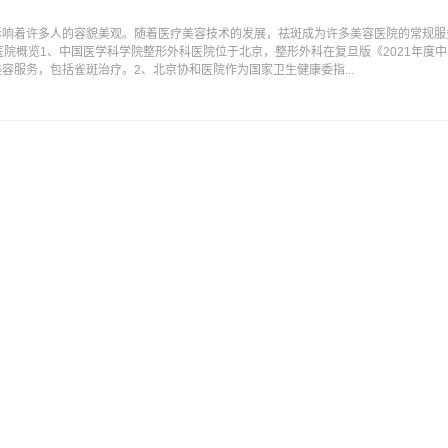
影响着许多人的容貌美观。随着医疗美容技术的发展，祛斑成为许多美容医院的常规服
医院概览1、中国医学科学院整形外科医院位于北京，整形外科在复旦版《2021年度
容服务，包括雀斑治疗。2、北京协和医院作为国家卫生健康委指...
选？
越来越多的人开始关注面部肌肤问题，其中，斑点的困扰无疑是许多人的心头大患。谁
人意。从18岁的雀斑，到25岁的晒斑、辐射斑，再到30岁的妊娠斑，以及40岁后开
就像一场持久战，斑点总是不期而至，让人难以应对。很多人看...
一键美颜就能遮掩脸上的各种斑点，但是随着年龄的增长，脸上的斑点几乎是每个女性
斑问题占据第一位。而且，面对色斑问题，我们往往被市场上琳琅满目的祛斑产品搞得
想有效祛斑，首先我们需要明确自己脸上的是什么“斑”？首先，有...
肤年轻！