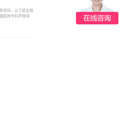
务项目。以下是全国
中国医院专科声誉排
不想拥有自带仙气的
始出现的老年斑，脸
都会遇到的问题。据
晕头转向，试错折腾