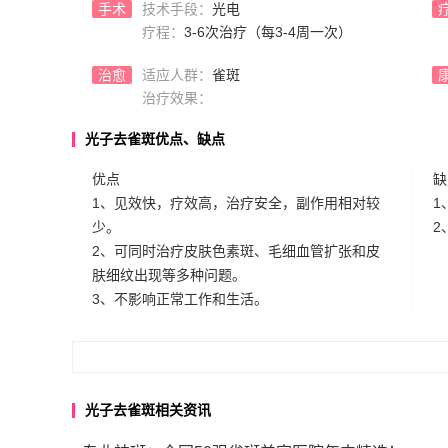
手术
技术手段：
光电
疗程：
3-6次治疗（每3-4周一次）
治愈
适应人群：
雀斑
治疗效果：
光子去雀斑优点、缺点
优点
缺
1、见效快，疗效高，治疗安全，副作用相对较
1
少。
2
2、可同时治疗皮肤色素斑、毛细血管扩张和皮
肤细纹出现等多种问题。
3、不影响正常工作和生活。
光子去雀斑相关资讯