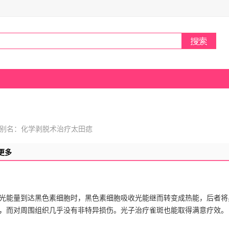
别名：化学剥脱术治疗太田痣
更多
光能量到达黑色素细胞时，黑色素细胞吸收光能继而转变成热能，后者将
，而对周围组织几乎没有非特异损伤。光子治疗雀斑也能取得满意疗效。