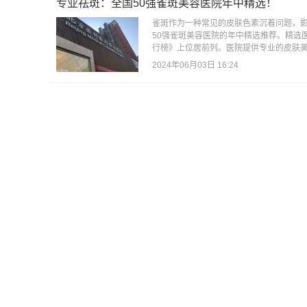
专业祛斑：全国50强雀斑美容医院年中精选！
雀斑作为一种常见的皮肤色素沉着问题，
50强雀斑美容医院的年中精选推荐。精选
行榜》上位居前列。医院提供专业的皮肤美
2024年06月03日 16:24
斑点问题解决方案大揭秘：医美vs护肤，你该怎么
随着生活节奏的加快和环境压力的增大，
牛奶肌呢？但遗憾的是，现实往往并不尽如
上的斑点问题似乎从不间断地困扰着我们。
2024年03月01日 20:08
祛斑达人分享：科学有效祛斑方法揭秘！
虽然我们都希望能够生活在美颜相机里，
数据显示，中国女性面部美容问题中，色
的过程更是让祛斑变得更加困难。事实上，要
2024年02月04日 21:33
色斑、细纹、下垂一网打尽，科学医美助你恢复肌