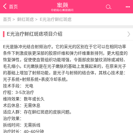
首页
•••
首页
>
鲜红斑痣
>
E光治疗鲜红斑痣
E光治疗鲜红斑痣项目介绍
E光是脉冲光结合射频治疗。它的采光的区别在于它可以在相同功率
条件下刺激皮肤更深部的胶原纤维和弹力纤维重新排列，更大程度的
恢复弹性，促使使血管组织功能增强，令面部皮肤皱纹消除或减轻、
毛孔缩小。E光嫩肤是在光子嫩肤的基础上发展起来的，在原来光子
的基础上增加了射频功能，是光子与射频的结合体，其核心技术是：
光子系统+射频系统+表皮冷却系统。
技术手段： 光电
疗程：3-5次治疗
维持效果：数年或长久
术后休息：无需休息
适应人群：存在鲜红斑痣的皮肤问题。
治疗效果：
拆线时间：无需拆线
治疗时长：40~60分钟