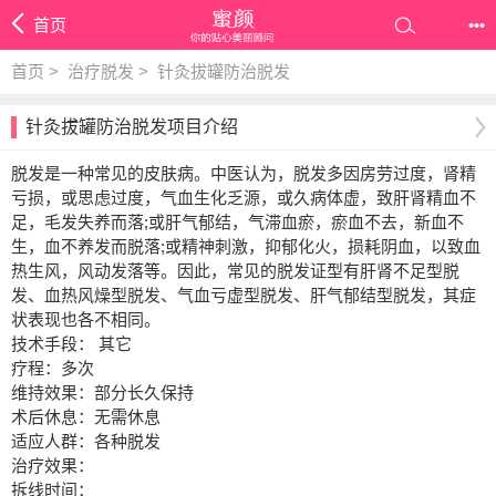
首页
•••
首页
>
治疗脱发
>
针灸拔罐防治脱发
针灸拔罐防治脱发项目介绍
脱发是一种常见的皮肤病。中医认为，脱发多因房劳过度，肾精
亏损，或思虑过度，气血生化乏源，或久病体虚，致肝肾精血不
足，毛发失养而落;或肝气郁结，气滞血瘀，瘀血不去，新血不
生，血不养发而脱落;或精神刺激，抑郁化火，损耗阴血，以致血
热生风，风动发落等。因此，常见的脱发证型有肝肾不足型脱
发、血热风燥型脱发、气血亏虚型脱发、肝气郁结型脱发，其症
状表现也各不相同。
技术手段： 其它
疗程：多次
维持效果：部分长久保持
术后休息：无需休息
适应人群：各种脱发
治疗效果：
拆线时间：