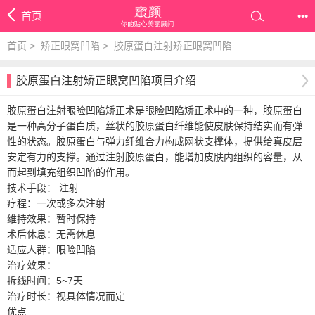
首页
•••
首页
>
矫正眼窝凹陷
>
胶原蛋白注射矫正眼窝凹陷
胶原蛋白注射矫正眼窝凹陷项目介绍
胶原蛋白注射眼睑凹陷矫正术是眼睑凹陷矫正术中的一种，胶原蛋白
是一种高分子蛋白质，丝状的胶原蛋白纤维能使皮肤保持结实而有弹
性的状态。胶原蛋白与弹力纤维合力构成网状支撑体，提供给真皮层
安定有力的支撑。通过注射胶原蛋白，能增加皮肤内组织的容量，从
而起到填充组织凹陷的作用。
技术手段： 注射
疗程：一次或多次注射
维持效果：暂时保持
术后休息：无需休息
适应人群：眼睑凹陷
治疗效果：
拆线时间：5~7天
治疗时长：视具体情况而定
优点