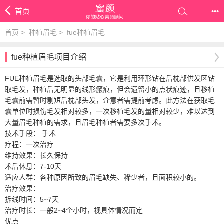
首页
•••
首页
>
种植眉毛
>
fue种植眉毛
fue种植眉毛项目介绍
FUE种植眉毛是选取的头部毛囊，它是利用环形钻在后枕部供发区钻
取毛发，种植后无明显的线形瘢痕，但会遗留小的点状痕迹，且移植
毛囊前需暂时剔短后枕部头发，介意者需提前考虑。此方法在获取毛
囊单位时损伤毛发相对较多，一次移植毛发的量相对较少，难以达到
大量眉毛种植的需求，且眉毛种植者需要多次手术。
技术手段： 手术
疗程：一次治疗
维持效果：长久保持
术后休息：7-10天
适应人群：各种原因所致的眉毛缺失、稀少者，且面积较小的。
治疗效果：
拆线时间：5~7天
治疗时长：一般2~4个小时，视具体情况而定
优点