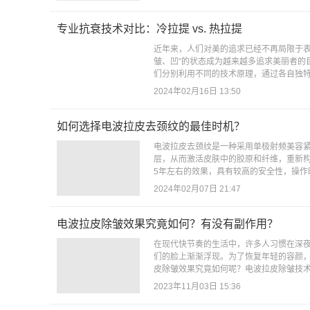
专业抗衰技术对比：冷拉提 vs. 热拉提
近年来，人们对美的追求已经不再局限于表
皱、凹”的状态成为越来越多追求美丽者的
们分别利用不同的技术原理，通过各自独特
2024年02月16日 13:50
如何选择电波拉皮去颈纹的最佳时机？
电波拉皮去颈纹是一种采用单极射频美容
层，从而激活皮肤中的胶原和纤维，重新
5年左右的效果，具有较高的安全性，操作
2024年02月07日 21:47
电波拉皮除皱效果究竟如何？有没有副作用？
在现代快节奏的生活中，许多人习惯在深
们的脸上渐渐浮现。为了恢复年轻的容颜
皮除皱效果究竟如何呢？电波拉皮除皱技术
2023年11月03日 15:36