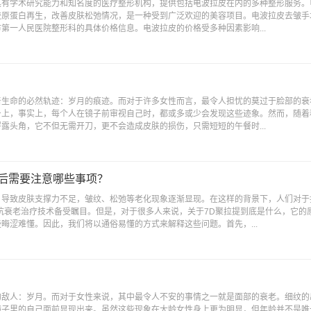
具有学术研究能力和知名度的医疗整形机构，提供包括电波拉皮在内的多种整形服务。
胶原蛋白再生，改善皮肤松弛情况，是一种受到广泛欢迎的美容项目。电波拉皮去皱手
第一人民医院整形科的具体价格信息。电波拉皮的价格受多种因素影响...
着生命的必然轨迹：岁月的痕迹。而对于许多女性而言，最令人担忧的莫过于脸部的衰
身上，事实上，每个人在镜子前审视自己时，都或多或少会发现这些迹象。然而，随着
露头角，它不但无需开刀，更不会造成皮肤的损伤，只需短短的午餐时...
疗后需要注意哪些事项？
，导致皮肤支撑力不足，皱纹、松弛等老化现象逐渐显现。在这样的背景下，人们对于
抗衰老治疗技术备受瞩目。但是，对于很多人来说，关于7D聚拉提到底是什么，它的
晦涩难懂。因此，我们将以通俗易懂的方式来解释这些问题。首先，...
！
的敌人：岁月。而对于女性来说，其中最令人不安的事情之一就是面部的衰老。细纹的
镜子里的自己面前显现出来。虽然这些现象在大龄女性身上更为明显，但年龄并不是唯