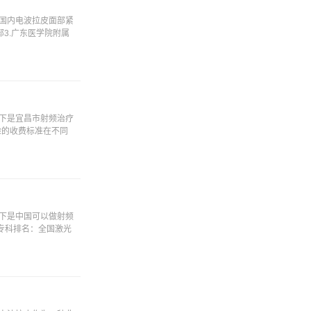
国内电波拉皮面部紧
3.广东医学院附属
下是宜昌市射频治疗
脸的收费标准在不同
下是中国可以做射频
-专科排名：全国激光