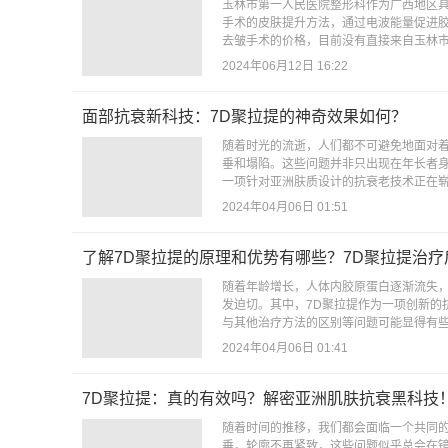
玉林市第一人民医院整形科作为广西地区
手术的皮肤提升方法，通过电波能量促进
去皱手术的价格，目前没有直接来自玉林市
2024年06月12日 16:22
面部抗衰新科技：7D聚拉提的神奇效果如何？
随着时光的流逝，人们都不可避免地面对
垂和塌陷。这些问题并非只出现在年长者
一项针对亚洲肤质设计的抗衰老技术正在崭
2024年04月06日 01:51
了解7D聚拉提的原理和优势有哪些？7D聚拉提治
随着年龄增长，人体内胶原蛋白逐渐流失
发迫切。其中，7D聚拉提作为一项创新的
与其他治疗方法的区别等问题可能显得有些
2024年04月06日 01:41
7D聚拉提：真的有效吗？解密亚洲肌肤抗衰黑科技
随着时间的推移，我们都会面临一个共同
垂，轮廓不再紧致，这些问题似乎总会在