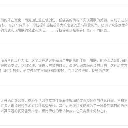
面的外在变化，而更加注重在低创伤、低痛苦的情况下实现肌肤的美丽。告别了过去
目标。在这个背景下，冷拉提和热拉提作为抗衰老的黑马崭露头角，吸引了众多医生
的方式实现肌肤的紧致和焕活。一、冷拉提和热拉提是什么？不同的原...
紧肤设备的治疗方法。这个过程通过电磁波产生的热能作用于肌肤，能够渗透到肌肤的
构建胶原支架，达到紧肤、提拉和抗皱的效果，最终实现去除颈纹的目的。这种治疗方
时间相对较短，治疗过程中疼痛感相对较轻，而且定位准确，使得治疗效...
夜才开始活跃起来。这种生活习惯常常伴随着不规律的饮食和颠倒的作息时间。不知不
，许多人选择通过手术来祛除这些皱纹。其中，电波拉皮便成为了一种备受瞩目的治疗
以其显著的优势备受推崇。相比传统的手术拉皮，它只需要十分钟左右...