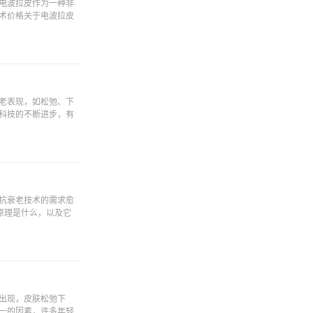
电波拉皮作为一种非
术价格关于电波拉皮
老表现，如松弛、下
科技的不断进步，有
抗衰老技术的需求愈
原理是什么，以及它
出现，皮肤松弛下
一的因素，许多年轻