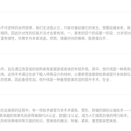
场不可逆转的自然规律，我们无法阻止它，只能尽量延缓它的发生。想要延缓衰老，首
相同，因此针对性的抗衰方法才会更有效。一、衰老的四个阶段第一阶段：25岁到35
富有弹性，仿佛岁月未曾流逝。然而，随着时间的推移，胶原蛋白开...
作，旨在通过改变组织结构来恢复面部或身体的年轻外观。其中，悦升线是一种具有
使用。这项手术通过在皮下植入特殊设计的线材，以重新塑造面部轮廓或提升身体部位
的效果，因此备受欢迎。悦升线是一种备受欧美欢迎的提升手术，在全...
。
而在这美丽的征程中，有一项技术被誉为非手术紧肤、塑形、除皱的国际尖端技术——
凭借其卓越的效果先后获得美国FDA认证、欧盟CE认证，成为人们美肌抗衰的得力助手
险和效果维持等方面的知识。塑美极的魔法：除皱、紧肤、重塑面容塑美极...