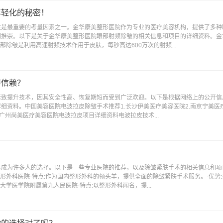
年轻化的秘密！
性是最重要的考量因素之一。金华康美整形医院作为专业的医疗美容机构，提供了多种
到推崇。以下是关于金华康美整形医院眼部射频除皱的相关信息和项目的详细资料。金
部除皱是利用高速射频技术作用于皮肤，每秒高达600万次的射频...
得信赖？
紧致提升技术，因其安全性高、恢复期短而受到广泛欢迎。以下是根据网络上的公开信
细资料。中国美容医院电波拉皮除皱手术推荐1.长沙伊美医疗美容医院2.南京宁美医疗
.广州尚美医疗美容医院电波拉皮项目详细资料电波拉皮技术...
术成为许多人的选择。以下是一些专业医院的推荐，以及除皱紧肤手术的相关信息和项
整形外科医院-特点:作为国内整形外科的领头羊，提供全面的除皱紧肤手术服务。-优势
大学医学院附属第九人民医院-特点:以整形外科闻名，提...