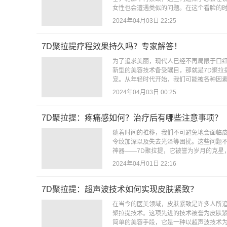
女性也会遭遇类似的问题。在这个看脸的时
2024年04月03日 22:25
7D聚拉提疗程效果持久吗？专家解答！
为了追求美丽，现代人已经不再局限于口
新型的美容技术备受瞩目，那就是7D聚拉
宠。从年轻时代开始，我们可能被各种因素影
2024年04月03日 00:25
7D聚拉提：疼痛感如何？治疗后有哪些注意事项？
随着时间的推移，我们不可避免地会面临
令纹加深以及失去光泽等困扰。这些问题
神器——7D聚拉提，它被誉为岁月的克星，
2024年04月01日 22:16
7D聚拉提：超声波技术如何实现皮肤紧致？
在当今的医美领域，皮肤紧致是许多人所追
聚拉提技术。这项先进的技术被誉为皮肤紧
简单的美容手段，它是一种以超声波技术为