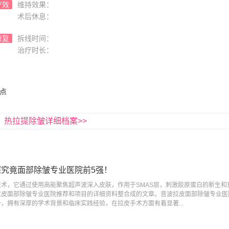
疗效
维持效果：
术后休息：
康复
拆线时间：
治疗时长：
点
热拉提除皱详细档案>>
究竟面部除皱专业医院前5强！
术，它通过使用高能聚焦超声波深入皮肤，作用于SMAS层，刺激胶原蛋白的新生和
皮面部除皱专业医院推荐和项目的详细资料整合成的文章。音波拉皮面部除皱专业医院
，拥有深厚的学术背景和临床实践经验，在拉皮手术方面有着显著...