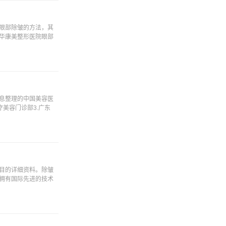
眼部除皱的方法，其
华康美整形医院眼部
息整理的中国美容医
美容门诊部3.广东
目的详细资料。除皱
:拥有国际先进的技术