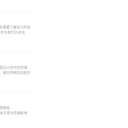
先需要了解自己所处
岁在我们25岁左
超过15年历史的提
。相比传统的拉皮手
塑美极
。本文将为您通俗地