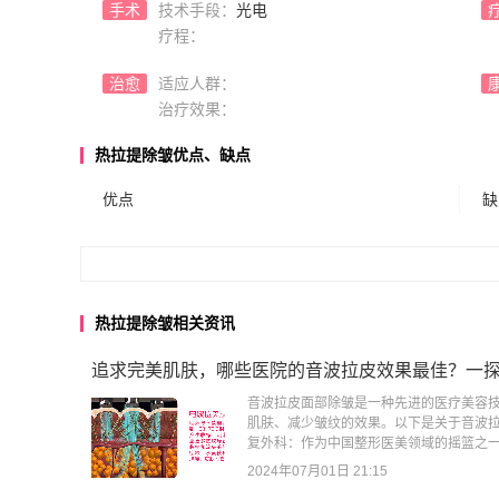
手术
技术手段：
光电
疗程：
治愈
适应人群：
治疗效果：
热拉提除皱优点、缺点
优点
缺
热拉提除皱相关资讯
追求完美肌肤，哪些医院的音波拉皮效果最佳？一探
音波拉皮面部除皱是一种先进的医疗美容技
肌肤、减少皱纹的效果。以下是关于音波拉
复外科：作为中国整形医美领域的摇篮之一
2024年07月01日 21:15