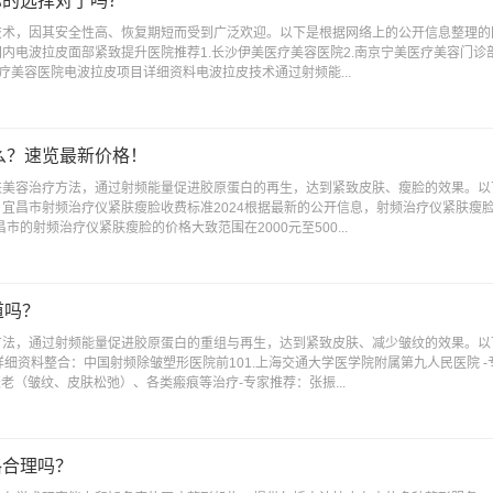
你的选择对了吗？
技术，因其安全性高、恢复期短而受到广泛欢迎。以下是根据网络上的公开信息整理的
内电波拉皮面部紧致提升医院推荐1.长沙伊美医疗美容医院2.南京宁美医疗美容门诊部
医疗美容医院电波拉皮项目详细资料电波拉皮技术通过射频能...
么？速览最新价格！
肤美容治疗方法，通过射频能量促进胶原蛋白的再生，达到紧致皮肤、瘦脸的效果。以
宜昌市射频治疗仪紧肤瘦脸收费标准2024根据最新的公开信息，射频治疗仪紧肤瘦
市的射频治疗仪紧肤瘦脸的价格大致范围在2000元至500...
道吗？
方法，通过射频能量促进胶原蛋白的重组与再生，达到紧致皮肤、减少皱纹的效果。以
细资料整合：中国射频除皱塑形医院前101.上海交通大学医学院附属第九人民医院 
老（皱纹、皮肤松弛）、各类瘢痕等治疗-专家推荐：张振...
格合理吗？