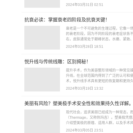
2024年03月31日 02:51
抗衰必读：掌握衰老四阶段及抗衰关键！
衰老是一个不可避免的生理过程，它像一
的衰老阶段，因为不同阶段的衰老症状各不
右，皮肤通常处于巅峰状态，水嫩、紧致、
2024年03月28日 18:51
悦升线与传统线雕：区别揭秘！
提升手术，作为美容整形领域的一种常见操
升线，在全球范围内得到了广泛的认可和
术，悦升线手术具有更短的恢复期和更持久
2024年03月19日 13:32
美丽有风险？塑美极手术安全性和效果持久性详解
现代社会，追求美丽已经成为一种常态，
（Thermage，又称热玛吉）。塑美极
介绍塑美极的原理、适用人群，以及手术风
2024年03月05日 23:51