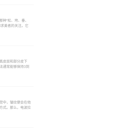
那种“松、垮、垂、
和求美者的关注。它
真皮层和部分皮下
法通常能够保持3到
觉中，皱纹便会在他
方式。那么，电波拉