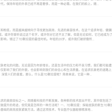
代，保持年轻的外表已经不再是奢侈，而是一种必需。在我们的脸上，随...
红和粉底，而是越来越倾向于寻找更加高效、先进的美容技术。在这个追求年轻、健康
提。或许你曾听说过这个名字，或许你对它还不太了解，但是无论如何，它已经成为
响，错过了7D聚拉提的最佳时机。年轻的20岁，或许我们被骄傲所...
皮肤老化的问题。无论是因为年龄增长，还是生活中的压力和不良习惯，我们都可能遭
不仅影响了我们的外貌，也会影响到我们的自信心和生活质量。在追求抗衰老的道路上
深受人们的喜爱。那么，什么是7D聚拉提呢？简单来说，它是一种...
求的美丽目标之一。而随着科技的不断发展，各种新的技术层出不穷，其中就包括了
致提升的奇迹，但究竟是怎样的一种方法呢？一、7D聚拉提：探秘皮肤的新生7D聚
基础的高效皮肤紧致方法。通过这项技术，专业医疗仪器能够精准地...