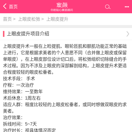
首页
•••
首页
>
上眼皮松弛
>
上眼皮提升
上眼皮提升项目介绍
上眼皮提升术一般在上睑提肌、眼轮匝肌和额肌功能正常的基础
上进行，它是根据求美者的个人意愿不同（合并做上眼皮或保留
单眼皮），在上眼皮部位设计切口后，将松弛组织切除缝合的手
术过程。因为不涉及上眼皮的深部解剖结构，上眼皮提升术更适
合程度较轻的眼皮松垂者。
技术手段： 手术
疗程：一次治疗
维持效果：一至数年
术后休息：1周左右
适应人群：程度比较轻的上眼皮松垂者，或同时想做双眼皮的求
美者。
治疗效果：
拆线时间：5~7天
治疗时长：视具体情况而定