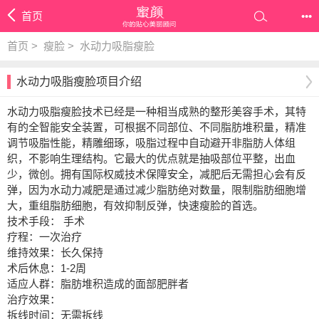
首页
•••
首页
>
瘦脸
>
水动力吸脂瘦脸
水动力吸脂瘦脸项目介绍
水动力吸脂瘦脸技术已经是一种相当成熟的整形美容手术，其特
有的全智能安全装置，可根据不同部位、不同脂肪堆积量，精准
调节吸脂性能，精雕细琢，吸脂过程中自动避开非脂肪人体组
织，不影响生理结构。它最大的优点就是抽吸部位平整，出血
少，微创。拥有国际权威技术保障安全，减肥后无需担心会有反
弹，因为水动力减肥是通过减少脂肪绝对数量，限制脂肪细胞增
大，重组脂肪细胞，有效抑制反弹，快速瘦脸的首选。
技术手段： 手术
疗程：一次治疗
维持效果：长久保持
术后休息：1-2周
适应人群：脂肪堆积造成的面部肥胖者
治疗效果：
拆线时间：无需拆线