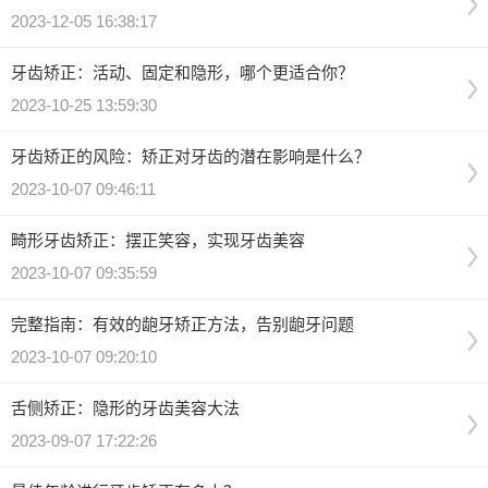
2023-12-05 16:38:17
牙齿矫正：活动、固定和隐形，哪个更适合你？
2023-10-25 13:59:30
牙齿矫正的风险：矫正对牙齿的潜在影响是什么？
2023-10-07 09:46:11
畸形牙齿矫正：摆正笑容，实现牙齿美容
2023-10-07 09:35:59
完整指南：有效的龅牙矫正方法，告别龅牙问题
2023-10-07 09:20:10
舌侧矫正：隐形的牙齿美容大法
2023-09-07 17:22:26