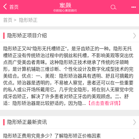
首页
•••
首页 >
隐形矫正
隐形矫正项目介绍
隐形矫正又叫“隐形无托槽矫正”，是牙齿矫正的一种。隐形无托
槽矫正没有传统矫治过程中的钢丝和托槽，不影响美观等突出优
点而广受美齿者青睐。这种隐形矫正技术继承了传统的牙颌畸
形，是计算机辅助三维诊断、个性化设计及数字化成型技术的完
美结合。优点：一、美观：隐形矫治器具有透明、舒且可摘戴的
优点。矫治器是透明的，不易被人察觉，患者还可以在一些重要
的私人或公开场所戴用它。几乎完全隐形，将在别人无察觉中完
成牙齿矫正，解决了许多患者对矫正牙齿的美观顾虑。二、舒
适：隐形矫治器是比较舒适的，因为隐...
【点击查看详情】
隐形矫正最新资讯
隐形矫正费用究竟多少？了解隐形矫正价格因素