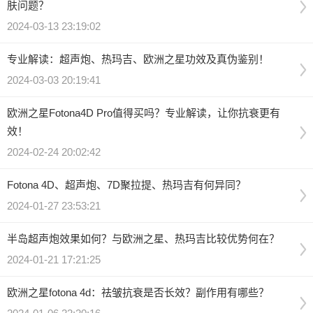
肤问题？
2024-03-13 23:19:02
专业解读：超声炮、热玛吉、欧洲之星功效及真伪鉴别！
2024-03-03 20:19:41
欧洲之星Fotona4D Pro值得买吗？专业解读，让你抗衰更有
效！
2024-02-24 20:02:42
Fotona 4D、超声炮、7D聚拉提、热玛吉有何异同？
2024-01-27 23:53:21
半岛超声炮效果如何？与欧洲之星、热玛吉比较优势何在？
2024-01-21 17:21:25
欧洲之星fotona 4d：祛皱抗衰是否长效？副作用有哪些？