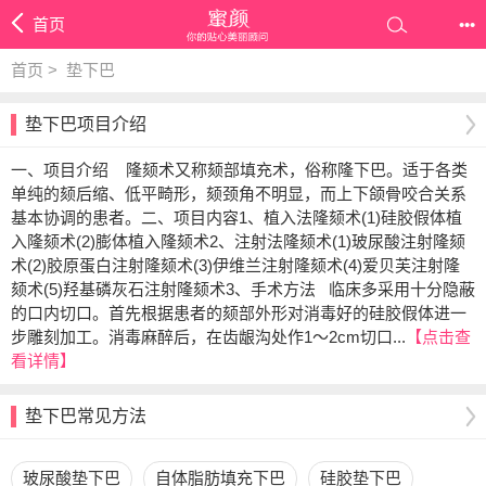
首页
•••
首页 >
垫下巴
垫下巴项目介绍
一、项目介绍 隆颏术又称颏部填充术，俗称隆下巴。适于各类
单纯的颏后缩、低平畸形，颏颈角不明显，而上下颌骨咬合关系
基本协调的患者。二、项目内容1、植入法隆颏术(1)硅胶假体植
入隆颏术(2)膨体植入隆颏术2、注射法隆颏术(1)玻尿酸注射隆颏
术(2)胶原蛋白注射隆颏术(3)伊维兰注射隆颏术(4)爱贝芙注射隆
颏术(5)羟基磷灰石注射隆颏术3、手术方法 临床多采用十分隐蔽
的口内切口。首先根据患者的颏部外形对消毒好的硅胶假体进一
步雕刻加工。消毒麻醉后，在齿龈沟处作1～2cm切口...
【点击查
看详情】
垫下巴常见方法
玻尿酸垫下巴
自体脂肪填充下巴
硅胶垫下巴