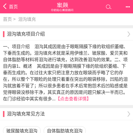
首页
•••
首页 >
泪沟填充
泪沟填充项目介绍
一、项目介绍 泪沟其成因是由于眼眶隔膜下缘的软组织萎缩、
下垂而生成的。泪沟填充术就是采用伊维兰、玻尿酸、爱贝芙和
自体脂肪等材料将泪沟进行填充，达到改善泪沟的效果。二、项
目内容1、概述 其成因是由于眼眶隔膜下缘的软组织萎缩、下
垂而生成的。在过往大家只把注意力放在眼袋而乎略了它的存
在，所以整个下眼睑的处理只着重在突出的眼袋移除，凹陷的泪
沟就放着不管了；所以很多患者在手术后常抱怨术后凹陷感或是
觉得眼袋没移除干净，其实真正的原因是问题只解决一半而已。
在门诊经验中其实有很多...
【点击查看详情】
泪沟填充常见方法
玻尿酸填充泪沟
自体脂肪填充泪沟