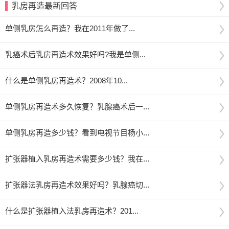
乳房再造最新回答
单侧乳房怎么再造？我在2011年做了...
乳癌术后乳房再造术效果好吗?我是单侧...
什么是单侧乳房再造术？2008年10...
单侧乳房再造术多久恢复？乳腺癌术后一...
单侧乳房再造多少钱？看到电视节目杨小...
扩张器植入乳房再造术需要多少钱？我在...
扩张器法乳房再造术效果好吗？乳腺癌切...
什么是扩张器植入法乳房再造术？201...