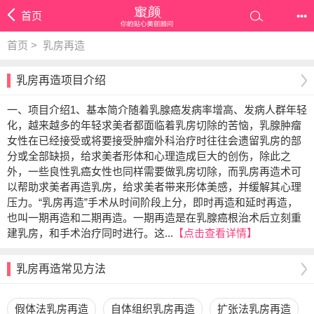
首页
•••
首页 >
乳房再造
乳房再造项目介绍
一、项目介绍1、基本简介随着乳腺癌发病率增高、发病人群年轻
化，越来越多的年轻求美者都面临着乳房切除的苦恼，乳腺肿瘤
女性在已经接受或将要接受肿瘤外科治疗时往往会遗留乳房的部
分或全部缺损，给求美者形体和心理造成巨大的创伤，除此之
外，一些良性乳癌女性也同样需要做乳房切除，而乳房再造术可
以帮助求美者再造乳房，给求美者带来形体美感，并缓解其心理
压力。“乳房再造”手术从时间阶段上分，即时再造和延时再造，
也叫一期再造和二期再造。一期再造是在乳腺癌根治术后立刻重
建乳房，和手术治疗同时进行。这...
【点击查看详情】
乳房再造常见方法
假体法乳房再造
自体组织乳房再造
扩张法乳房再造