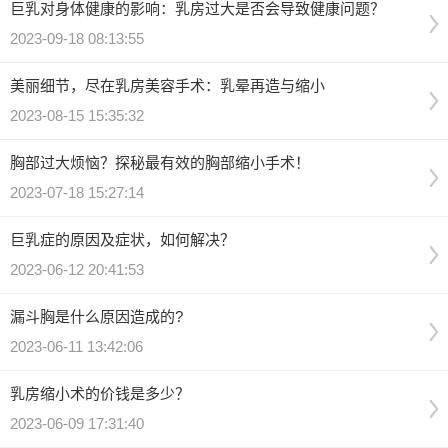
巨乳对身体健康的影响：乳房过大是否会导致健康问题？
2023-09-18 08:13:55
美丽细节，尽在乳房美容手术：乳晕再造与缩小
2023-08-15 15:35:32
胸部过大烦恼？探秘最有效的胸部缩小手术！
2023-07-18 15:27:14
巨乳症的原因及症状，如何解决？
2023-06-12 20:41:53
漏斗胸是什么原因造成的?
2023-06-11 13:42:06
乳房缩小术的价钱是多少？
2023-06-09 17:31:40