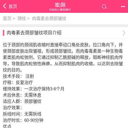
首页
•••
首页
>
颈纹
>
肉毒素去颈部皱纹
肉毒素去颈部皱纹项目介绍
位于颈部的颈阔肌收缩时直接牵动口角处皮肤，拉口角向下，并
使颈部皮肤出现皱褶，形成颈部皱纹。而肉毒毒素是一种生物毒
素类肌肉松弛剂，它通过抑制乙酰胆碱的释放，阻断神经肌肉传
导，导致肌肉松弛性麻痹，从而抑制肌肉的收缩，以达到去除皱
纹的目的。
技术手段： 注射
疗程：反复治疗
维持效果：一次治疗保持3-6个月
术后休息：无需休息
适应人群：颈部皱纹
治疗效果：
拆线时间：无需拆线
治疗时长：60-90分钟
优点