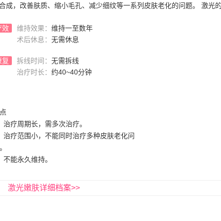
原的合成，改善肤质、缩小毛孔、减少细纹等一系列皮肤老化的问题。 激光
疗效
维持效果：
维持一至数年
术后休息：
无需休息
康复
拆线时间：
无需拆线
治疗时长：
约40~40分钟
点
、治疗周期长，需多次治疗。
、治疗范围小，不能同时治疗多种皮肤老化问
。
、不能永久维持。
激光嫩肤详细档案>>