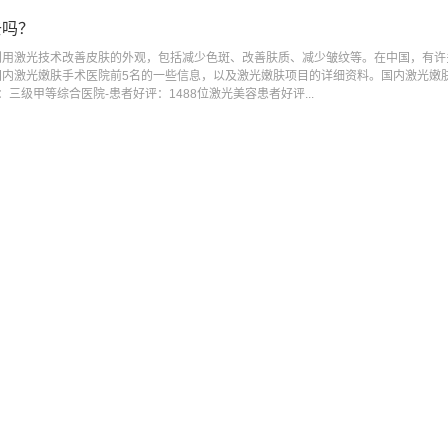
去吗？
利用激光技术改善皮肤的外观，包括减少色斑、改善肤质、减少皱纹等。在中国，有许
内激光嫩肤手术医院前5名的一些信息，以及激光嫩肤项目的详细资料。国内激光嫩肤
三级甲等综合医院-患者好评：1488位激光美容患者好评...
术的真相！
作为一种医疗美容技术，受到了追求皮肤健康与美丽的人们的青睐。以下是根据网络搜
目的详细资料。三门峡镭射激光嫩肤整形修复手术介绍1.手术效果-根据患者反馈和
，可以改善皮肤色素沉着、毛孔粗大、细纹等多种问题。2.手术...
治疗方案？
来在医疗美容领域也取得了显著的发展。镭射嫩肤作为一种先进的皮肤美容技术，受到
和项目详细资料的整合信息。宜昌市镭射嫩肤收费标准镭射嫩肤，也称为激光嫩肤，是
宜昌市不同医疗机构的收费标准，镭射嫩肤的费用会有所差异。根据搜索...