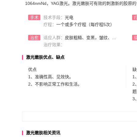
1064nmNd，YAG激光。激光嫩肤可有效的刺激新的胶
手术
技术手段：
光电
疗程：
一个或多个疗程（每疗程5次）
治愈
适应人群：
皮肤粗糙、变黑，皱纹、色素沉着等问题
治疗效果：
激光嫩肤优点、缺点
优点
缺
1、准确性高、见效快。
1
2、不影响正常工作和生活。
2
题
3
激光嫩肤相关资讯