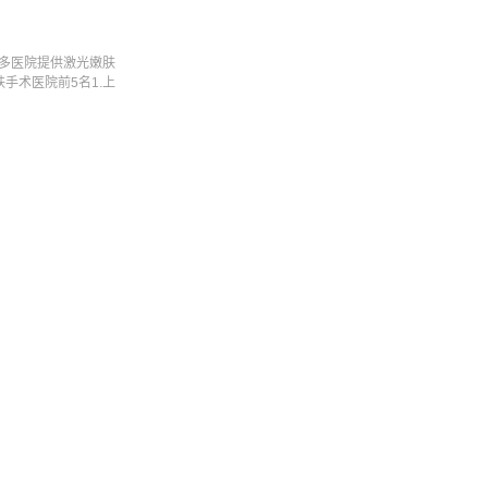
多医院提供激光嫩肤
手术医院前5名1.上
索结果整理的三门峡
专业医生的介绍，镭
了广泛的关注和应
一种利用特定波长的