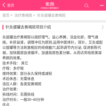
首页
•••
首页
>
治疗黄褐斑
>
针灸拔罐去黄褐斑
针灸拔罐去黄褐斑项目介绍
灸拔罐治疗黄褐斑以疏肝理气，益心养脾，活血化瘀，理气通
络，补肝益肾，调理冲任为原则,运用中医体针，耳针，艾灸或配
以拔罐等方法刺激相应的经络腧穴,起到调节内分泌, 促进新陈代
谢，加快面部血液循环，加速局部色素分解，从而达到祛斑美容
养颜的效果。
技术手段： 其它
疗程：多疗程
维持效果：部分永久保持或减轻
术后休息：无需休息
适应人群：各类型黄褐斑
治疗效果：
拆线时间：无需拆线
治疗时长：一般30~60分钟
优点