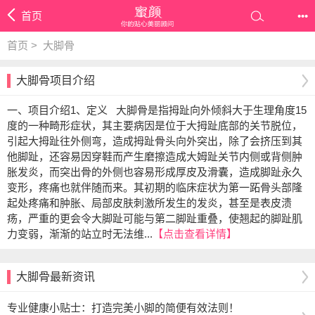
首页
•••
首页 >
大脚骨
大脚骨项目介绍
一、项目介绍1、定义 大脚骨是指拇趾向外倾斜大于生理角度15
度的一种畸形症状，其主要病因是位于大拇趾底部的关节脱位，
引起大拇趾往外侧弯，造成拇趾骨头向外突出，除了会挤压到其
他脚趾，还容易因穿鞋而产生磨擦造成大姆趾关节内侧或背侧肿
胀发炎，而突出骨的外侧也容易形成厚皮及滑囊，造成脚趾永久
变形，疼痛也就伴随而来。其初期的临床症状为第一跖骨头部隆
起处疼痛和肿胀、局部皮肤刺激所发生的发炎，甚至是表皮溃
疡，严重的更会令大脚趾可能与第二脚趾重叠，使翘起的脚趾肌
力变弱，渐渐的站立时无法维...
【点击查看详情】
大脚骨最新资讯
专业健康小贴士：打造完美小脚的简便有效法则！